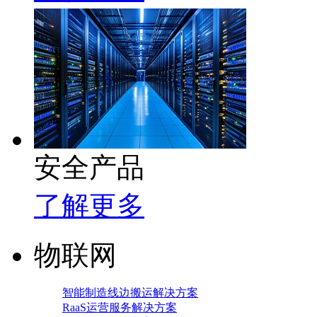
安全产品
了解更多
物联网
智能制造线边搬运解决方案
RaaS运营服务解决方案