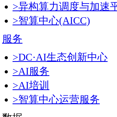
>异构算力调度与加速
>智算中心(AICC)
服务
>DC·AI生态创新中心
>AI服务
>AI培训
>智算中心运营服务