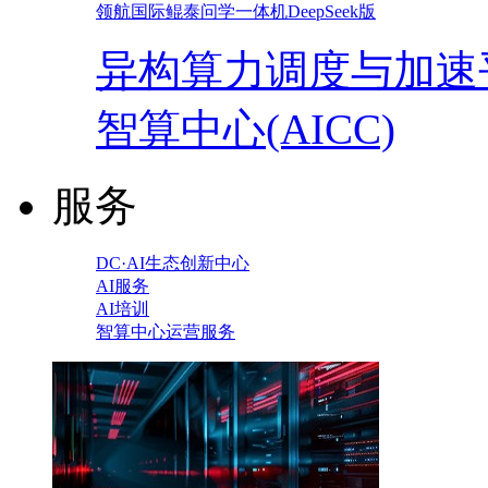
领航国际鲲泰问学一体机DeepSeek版
异构算力调度与加速
智算中心(AICC)
服务
DC·AI生态创新中心
AI服务
AI培训
智算中心运营服务