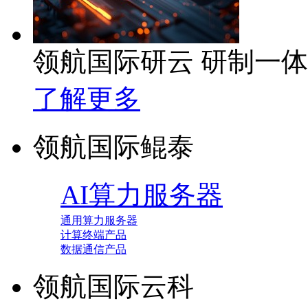
领航国际研云 研制一
了解更多
领航国际鲲泰
AI算力服务器
通用算力服务器
计算终端产品
数据通信产品
领航国际云科