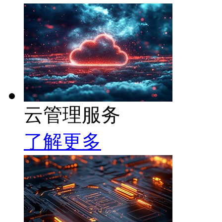
云管理服务
了解更多