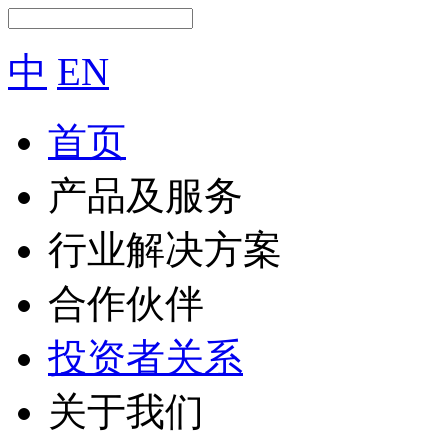
中
EN
首页
产品及服务
行业解决方案
合作伙伴
投资者关系
关于我们