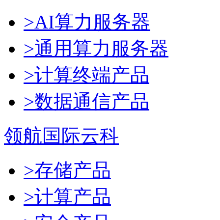
>AI算力服务器
>通用算力服务器
>计算终端产品
>数据通信产品
领航国际云科
>存储产品
>计算产品