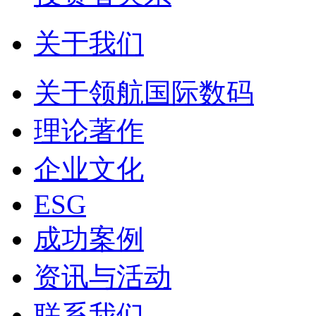
关于我们
关于领航国际数码
理论著作
企业文化
ESG
成功案例
资讯与活动
联系我们