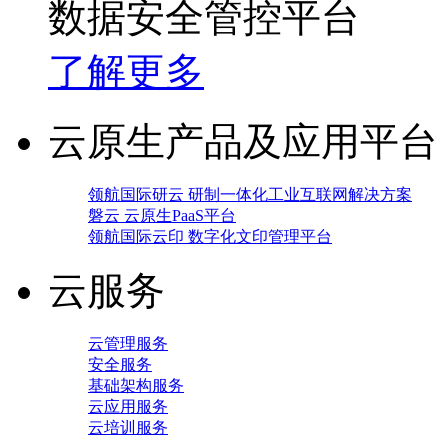
数据安全管控平台
了解更多
云原生产品及应用平台
领航国际研云 研制一体化工业互联网解决方案
磐云 云原生PaaS平台
领航国际云印 数字化文印管理平台
云服务
云管理服务
安全服务
基础架构服务
云应用服务
云培训服务