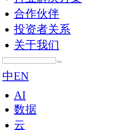
合作伙伴
投资者关系
关于我们
中
EN
AI
数据
云