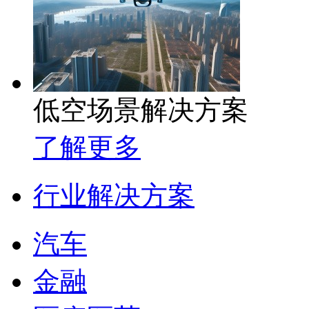
低空场景解决方案
了解更多
行业解决方案
汽车
金融