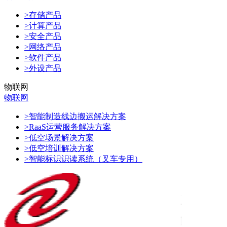
>存储产品
>计算产品
>安全产品
>网络产品
>软件产品
>外设产品
物联网
物联网
>智能制造线边搬运解决方案
>RaaS运营服务解决方案
>低空场景解决方案
>低空培训解决方案
>智能标识识读系统（叉车专用）