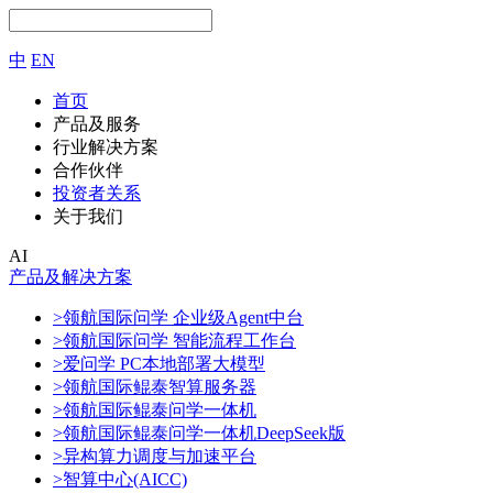
中
EN
首页
产品及服务
行业解决方案
合作伙伴
投资者关系
关于我们
AI
产品及解决方案
>领航国际问学 企业级Agent中台
>领航国际问学 智能流程工作台
>爱问学 PC本地部署大模型
>领航国际鲲泰智算服务器
>领航国际鲲泰问学一体机
>领航国际鲲泰问学一体机DeepSeek版
>异构算力调度与加速平台
>智算中心(AICC)